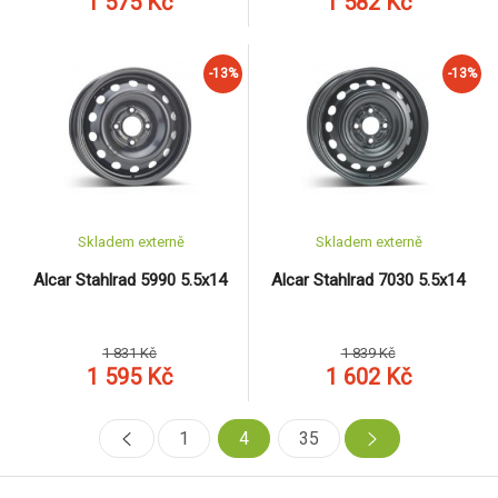
1 575 Kč
1 582 Kč
-13%
-13%
Skladem externě
Skladem externě
Alcar Stahlrad 5990 5.5x14
Alcar Stahlrad 7030 5.5x14
1 831 Kč
1 839 Kč
1 595 Kč
1 602 Kč
1
4
35