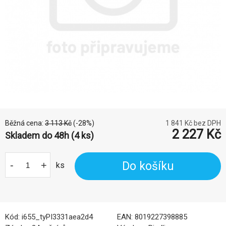
Běžná cena:
3 113
Kč
(-
28
%)
1 841
Kč bez DPH
2 227
Kč
Skladem do 48h (4 ks)
-
+
Do košíku
ks
Kód:
i655_tyPI3331aea2d4
EAN:
8019227398885