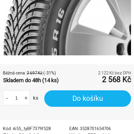
Běžná cena:
3 697
Kč
(-
31
%)
2 122
Kč bez DPH
2 568
Kč
Skladem do 48h (14 ks)
-
+
Do košíku
ks
Kód:
i655_tyBF7379f528
EAN:
3528701654706