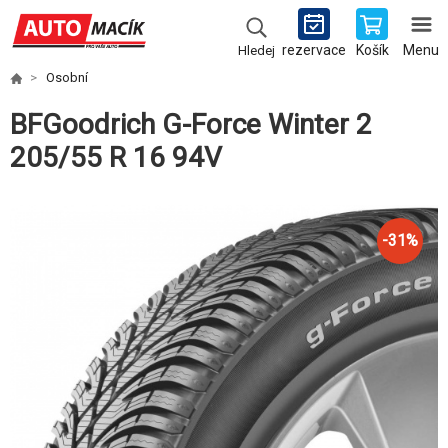
rezervace
Košík
Menu
Hledej
Osobní
BFGoodrich G-Force Winter 2
205/55 R 16 94V
-
31
%