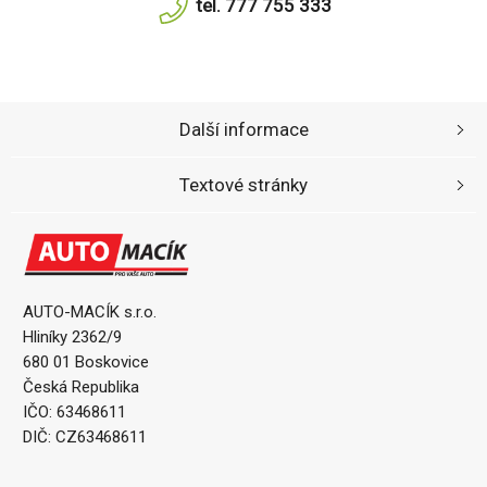
tel. 777 755 333
Další informace
Textové stránky
AUTO-MACÍK s.r.o.
Hliníky 2362/9
680 01 Boskovice
Česká Republika
IČO: 63468611
DIČ: CZ63468611