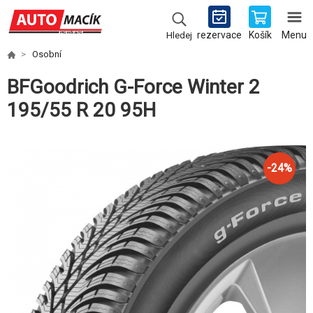
rezervace
Košík
Menu
Hledej
Osobní
BFGoodrich G-Force Winter 2
195/55 R 20 95H
-
24
%