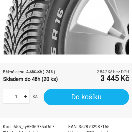
Běžná cena:
4 550
Kč
(-
24
%)
2 847
Kč bez DPH
3 445
Kč
Skladem do 48h (20 ks)
-
+
Do košíku
ks
Kód:
i655_tyBF36975bf6f7
EAN:
3528702987155