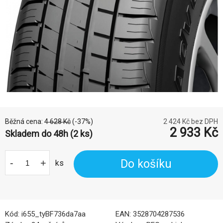
Běžná cena:
4 628
Kč
(-
37
%)
2 424
Kč bez DPH
2 933
Kč
Skladem do 48h (2 ks)
-
+
Do košíku
ks
Kód:
i655_tyBF736da7aa
EAN:
3528704287536