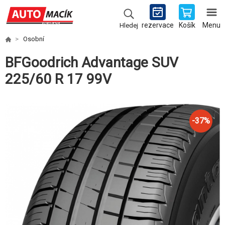
rezervace
Košík
Menu
Hledej
Osobní
BFGoodrich Advantage SUV
225/60 R 17 99V
-
37
%