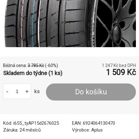
Běžná cena:
3 785
Kč
(-
60
%)
1 247
Kč bez DPH
1 509
Kč
Skladem do týdne (1 ks)
-
+
Do košíku
ks
Kód:
i655_tyAP15d2676025
EAN:
6924064130470
Záruka:
24 měsíců
Výrobce:
Aplus